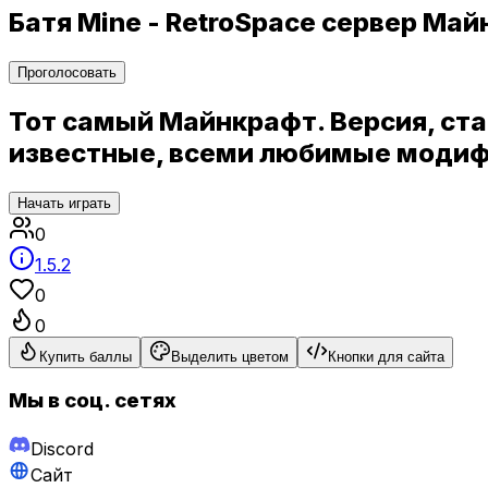
Батя Mine - RetroSpace сервер Ма
Проголосовать
Тот самый Майнкрафт. Версия, ст
известные, всеми любимые модиф
Начать играть
0
1.5.2
0
0
Купить баллы
Выделить цветом
Кнопки для сайта
Мы в соц. сетях
Discord
Сайт