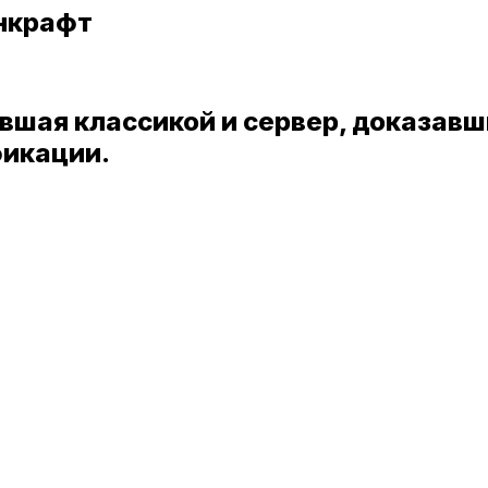
йнкрафт
авшая классикой и сервер, доказав
икации.