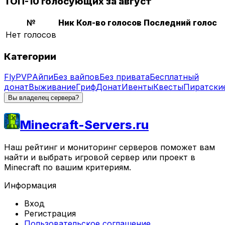
ТОП-10 голосующих за август
№
Ник
Кол-во голосов
Последний голос
Нет голосов
Категории
Fly
PVP
Айпи
Без вайпов
Без привата
Бесплатный
донат
Выживание
Гриф
Донат
Ивенты
Квесты
Пиратски
Вы владелец сервера?
Minecraft-Servers.ru
Наш рейтинг и мониторинг серверов поможет вам
найти и выбрать игровой сервер или проект в
Minecraft по вашим критериям.
Информация
Вход
Регистрация
Пользовательское соглашение