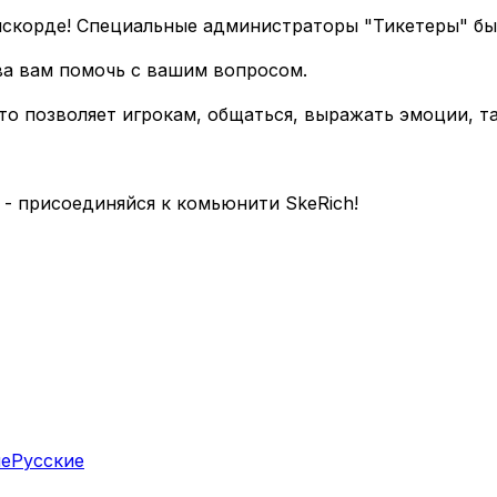
искорде! Специальные администраторы "Тикетеры" быс
ва вам помочь с вашим вопросом.
 что позволяет игрокам, общаться, выражать эмоции, 
- присоединяйся к комьюнити SkeRich!
ие
Русские