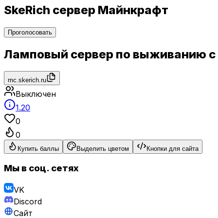
SkeRich сервер Майнкрафт
Проголосовать
Ламповый сервер по выживанию 
mc.skerich.ru
Выключен
1.20
0
0
Купить баллы
Выделить цветом
Кнопки для сайта
Мы в соц. сетях
VK
Discord
Сайт