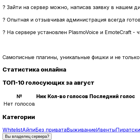
? Зайти на сервер можно, написав заявку в нашем д
? Опытная и отзывчивая администрация всегда гото
? На сервере установлен PlasmoVoice и EmoteCraft -
Самописные плагины, уникальные фишки и не только 
Статистика онлайна
ТОП-10 голосующих за август
№
Ник
Кол-во голосов
Последний голос
Нет голосов
Категории
Whitelist
Айпи
Без привата
Выживание
Ивенты
Пиратск
Вы владелец сервера?