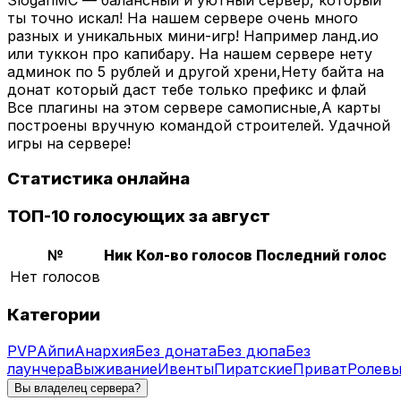
ты точно искал! На нашем сервере очень много
разных и уникальных мини-игр! Например ланд.ио
или туккон про капибару. На нашем сервере нету
админок по 5 рублей и другой хрени,Нету байта на
донат который даст тебе только префикс и флай
Все плагины на этом сервере самописные,А карты
построены вручную командой строителей. Удачной
игры на сервере!
Статистика онлайна
ТОП-10 голосующих за август
№
Ник
Кол-во голосов
Последний голос
Нет голосов
Категории
PVP
Айпи
Анархия
Без доната
Без дюпа
Без
лаунчера
Выживание
Ивенты
Пиратские
Приват
Ролевы
Вы владелец сервера?