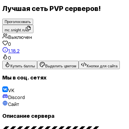
Лучшая сеть PVP серверов!
Проголосовать
mc.snight.ru
Выключен
0
1.18.2
0
Купить баллы
Выделить цветом
Кнопки для сайта
Мы в соц. сетях
VK
Discord
Сайт
Описание сервера
◢◤◢◤◢◤◢◤◢◤◢◤◢◤◢◤◢◤◢◤◢◤◢◤◢◤◢◤