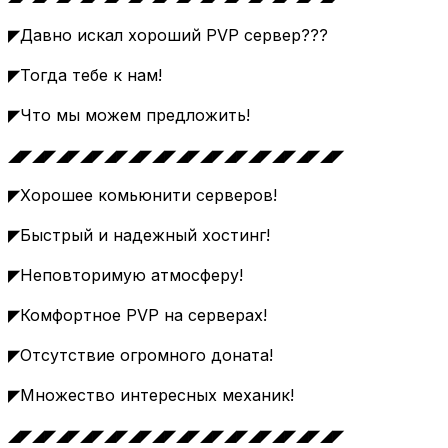
◤Давно искал хороший PVP сервер???
◤Тогда тебе к нам!
◤Что мы можем предложить!
◢◤◢◤◢◤◢◤◢◤◢◤◢◤◢◤◢◤◢◤◢◤◢◤◢◤◢◤
◤Хорошее комьюнити серверов!
◤Быстрый и надежный хостинг!
◤Неповторимую атмосферу!
◤Комфортное PVP на серверах!
◤Отсутствие огромного доната!
◤Множество интересных механик!
◢◤◢◤◢◤◢◤◢◤◢◤◢◤◢◤◢◤◢◤◢◤◢◤◢◤◢◤