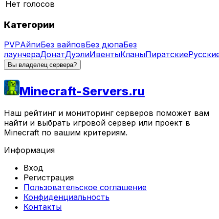
Нет голосов
Категории
PVP
Айпи
Без вайпов
Без дюпа
Без
лаунчера
Донат
Дуэли
Ивенты
Кланы
Пиратские
Русски
Вы владелец сервера?
Minecraft-Servers.ru
Наш рейтинг и мониторинг серверов поможет вам
найти и выбрать игровой сервер или проект в
Minecraft по вашим критериям.
Информация
Вход
Регистрация
Пользовательское соглашение
Конфиденциальность
Контакты