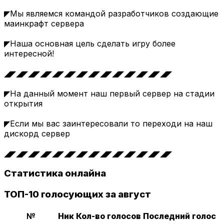
◤Мы являемся командой разработчиков создающие
маинкрафт сервера
◤Наша основная цель сделать игру более
интересной!
◢◤◢◤◢◤◢◤◢◤◢◤◢◤◢◤◢◤◢◤◢◤◢◤◢◤◢◤
◤На данный момент наш первый сервер на стадии
открытия
◤Если мы вас заинтересовали то переходи на наш
дискорд сервер
◢◤◢◤◢◤◢◤◢◤◢◤◢◤◢◤◢◤◢◤◢◤◢◤◢◤◢◤
Статистика онлайна
ТОП-10 голосующих за август
№
Ник
Кол-во голосов
Последний голос