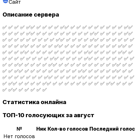
Сайт
Описание сервера
✅ ✅ ✅ ✅ ✅✅ ✅ ✅ ✅ ✅ ✅✅ ✅ ✅ ✅ ✅ ✅ ✅ ✅ ✅ ✅ ✅✅
✅ ✅ ✅ ✅ ✅✅ ✅ ✅ ✅ ✅ ✅ ✅ ✅ ✅ ✅ ✅✅ ✅ ✅ ✅ ✅ ✅✅
✅ ✅ ✅ ✅ ✅ ✅ ✅ ✅ ✅ ✅✅ ✅ ✅ ✅ ✅ ✅✅ ✅ ✅ ✅ ✅ ✅ ✅
✅ ✅ ✅ ✅✅ ✅ ✅ ✅ ✅ ✅✅ ✅ ✅ ✅ ✅ ✅ ✅ ✅ ✅ ✅ ✅✅ ✅
✅ ✅ ✅ ✅✅ ✅ ✅ ✅ ✅ ✅ ✅ ✅ ✅ ✅ ✅✅ ✅ ✅ ✅ ✅ ✅✅ ✅
✅ ✅ ✅ ✅ ✅ ✅ ✅ ✅ ✅✅ ✅ ✅ ✅ ✅ ✅✅ ✅ ✅ ✅ ✅ ✅ ✅ ✅
✅ ✅ ✅✅ ✅ ✅ ✅ ✅ ✅✅ ✅ ✅ ✅ ✅ ✅ ✅ ✅ ✅ ✅ ✅✅ ✅ ✅
✅ ✅ ✅✅ ✅ ✅ ✅ ✅ ✅ ✅ ✅ ✅ ✅ ✅✅ ✅ ✅ ✅ ✅ ✅✅ ✅ ✅
✅ ✅ ✅ ✅ ✅ ✅ ✅ ✅✅ ✅ ✅ ✅ ✅ ✅✅ ✅ ✅ ✅ ✅ ✅ ✅ ✅ ✅
✅ ✅✅ ✅ ✅ ✅ ✅ ✅✅ ✅ ✅ ✅ ✅ ✅ ✅ ✅ ✅ ✅ ✅✅ ✅ ✅ ✅
✅ ✅✅ ✅ ✅ ✅ ✅ ✅
Статистика онлайна
ТОП-10 голосующих за август
№
Ник
Кол-во голосов
Последний голос
Нет голосов