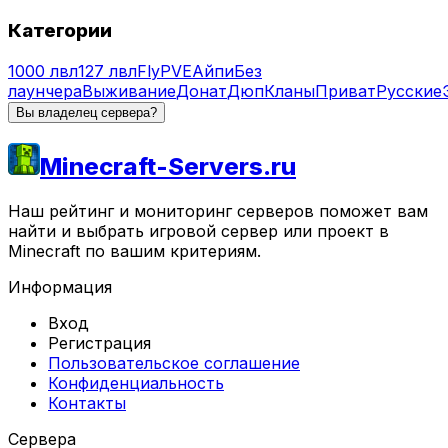
Категории
1000 лвл
127 лвл
Fly
PVE
Айпи
Без
лаунчера
Выживание
Донат
Дюп
Кланы
Приват
Русские
Вы владелец сервера?
Minecraft-Servers.ru
Наш рейтинг и мониторинг серверов поможет вам
найти и выбрать игровой сервер или проект в
Minecraft по вашим критериям.
Информация
Вход
Регистрация
Пользовательское соглашение
Конфиденциальность
Контакты
Сервера