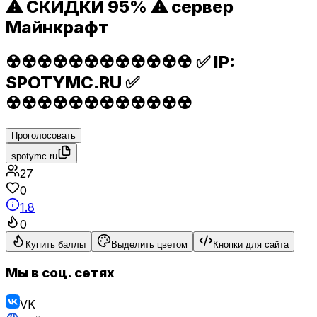
⚠ СКИДКИ 95% ⚠ сервер
Майнкрафт
☢☢☢☢☢☢☢☢☢☢☢☢ ✅ IP:
SPOTYMC.RU ✅
☢☢☢☢☢☢☢☢☢☢☢☢
Проголосовать
spotymc.ru
27
0
1.8
0
Купить баллы
Выделить цветом
Кнопки для сайта
Мы в соц. сетях
VK