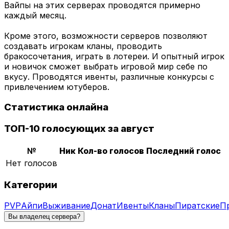
Вайпы на этих серверах проводятся примерно
каждый месяц.
Кроме этого, возможности серверов позволяют
создавать игрокам кланы, проводить
бракосочетания, играть в лотереи. И опытный игрок
и новичок сможет выбрать игровой мир себе по
вкусу. Проводятся ивенты, различные конкурсы с
привлечением ютуберов.
Статистика онлайна
ТОП-10 голосующих за август
№
Ник
Кол-во голосов
Последний голос
Нет голосов
Категории
PVP
Айпи
Выживание
Донат
Ивенты
Кланы
Пиратские
П
Вы владелец сервера?