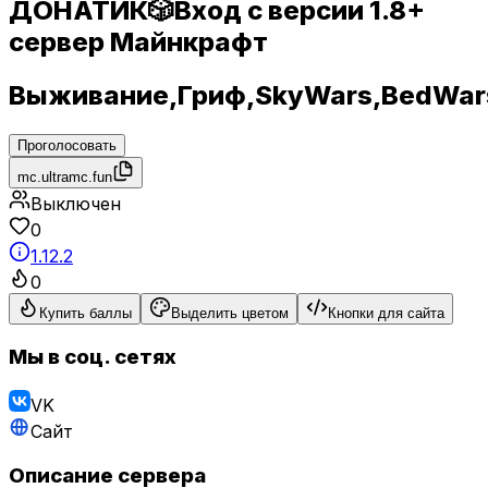
ДОНАТИК🎲Вход с версии 1.8+
сервер Майнкрафт
Выживание,Гриф,SkyWars,BedWars
Проголосовать
mc.ultramc.fun
Выключен
0
1.12.2
0
Купить баллы
Выделить цветом
Кнопки для сайта
Мы в соц. сетях
VK
Сайт
Описание сервера