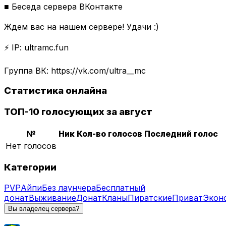
■ Беседа сервера ВКонтакте
Ждем вас на нашем сервере! Удачи :)
⚡ IP: ultramc.fun
Группа ВК: https://vk.com/ultra__mc
Статистика онлайна
ТОП-10 голосующих за август
№
Ник
Кол-во голосов
Последний голос
Нет голосов
Категории
PVP
Айпи
Без лаунчера
Бесплатный
донат
Выживание
Донат
Кланы
Пиратские
Приват
Экон
Вы владелец сервера?