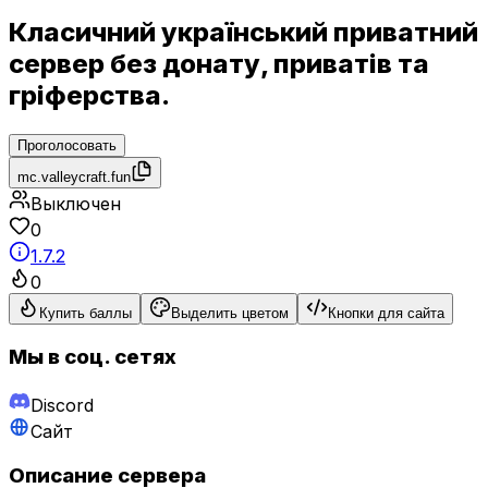
Класичний український приватний
сервер без донату, приватів та
гріферства.
Проголосовать
mc.valleycraft.fun
Выключен
0
1.7.2
0
Купить баллы
Выделить цветом
Кнопки для сайта
Мы в соц. сетях
Discord
Сайт
Описание сервера