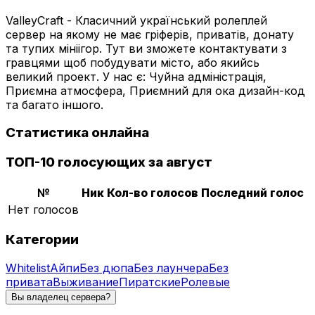
ValleyCraft - Класичний укрaїнський ролeплей
сервер на якому не має гріферів, приватів, донату
та тупих мініігор. Тут ви зможете контактувати з
гравцями щоб побудувати місто, або якийсь
великий проект. У нас є: Чуйна адміністрація,
Приємна атмосфера, Приємний для ока дизайн-код
та багато іншого.
Статистика онлайна
ТОП-10 голосующих за август
№
Ник
Кол-во голосов
Последний голос
Нет голосов
Категории
Whitelist
Айпи
Без дюпа
Без лаунчера
Без
привата
Выживание
Пиратские
Ролевые
Вы владелец сервера?