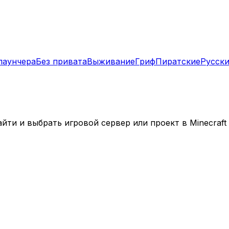
лаунчера
Без привата
Выживание
Гриф
Пиратские
Русск
ти и выбрать игровой сервер или проект в Minecraft