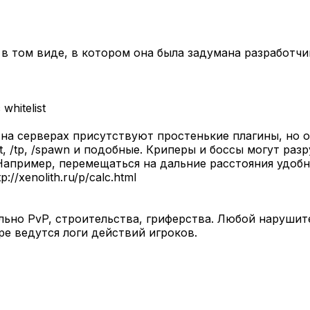
й в том виде, в котором она была задумана разработч
hitelist
 на серверах присутствуют простенькие плагины, но 
art, /tp, /spawn и подобные. Криперы и боссы могут р
апример, перемещаться на дальние расстояния удобнее
/xenolith.ru/p/calc.html
ьно PvP, строительства, гриферства. Любой нарушит
ре ведутся логи действий игроков.