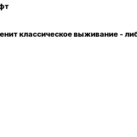
афт
 ценит классическое выживание - ли