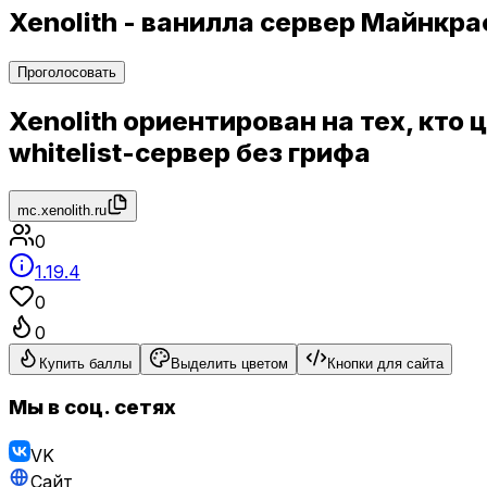
Xenolith - ванилла сервер Майнкр
Проголосовать
Xenolith ориентирован на тех, кто
whitelist-сервер без грифа
mc.xenolith.ru
0
1.19.4
0
0
Купить баллы
Выделить цветом
Кнопки для сайта
Мы в соц. сетях
VK
Сайт