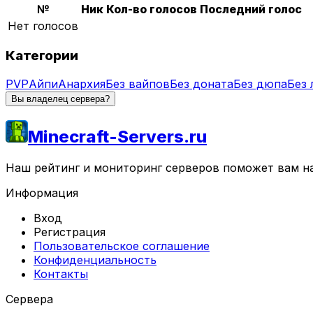
№
Ник
Кол-во голосов
Последний голос
Нет голосов
Категории
PVP
Айпи
Анархия
Без вайпов
Без доната
Без дюпа
Без 
Вы владелец сервера?
Minecraft-Servers.ru
Наш рейтинг и мониторинг серверов поможет вам най
Информация
Вход
Регистрация
Пользовательское соглашение
Конфиденциальность
Контакты
Сервера