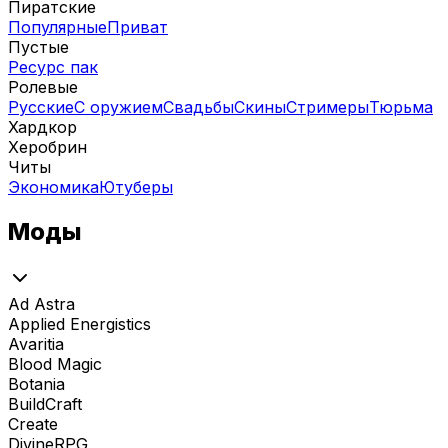
Пиратские
Популярные
Приват
Пустые
Ресурс пак
Ролевые
Русские
С оружием
Свадьбы
Скины
Стримеры
Тюрьма
Хардкор
Херобрин
Читы
Экономика
Ютуберы
Моды
Ad Astra
Applied Energistics
Avaritia
Blood Magic
Botania
BuildCraft
Create
DivineRPG