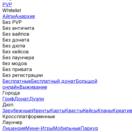
PVP
Whitelist
Айпи
Анархия
Без PVP
Без античита
Без вайпов
Без доната
Без дюпа
Без кейсов
Без лаунчера
без модов
Без привата
Без регистрации
Бесплатные
Бесплатный донат
Большой
онлайн
Выживание
Города
Гриф
Донат
Дуэли
Дюп
Зарубежные
Ивенты
Карты
Квесты
Кейсы
Кланы
Креати
Кроссплатформенные
Лаунчер
Лицензия
Мини-Игры
Мобильные
Паркур