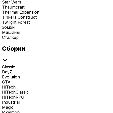
Star Wars
Thaumcraft
Thermal Expansion
Tinkers Construct
Twilight Forest
Зомби
Машины
Сталкер
Сборки
Classic
DayZ
Evolution
GTA
HiTech
HiTechClassic
HiTechRPG
Industrial
Magic
Pixelmon