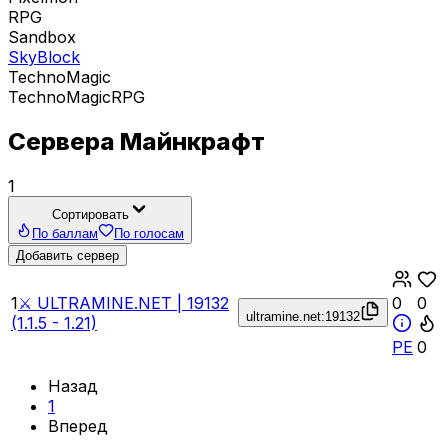
RPG
Sandbox
SkyBlock
TechnoMagic
TechnoMagicRPG
Сервера Майнкрафт
1
Сортировать
По баллам
По голосам
Добавить сервер
1
⚔️ ULTRAMINE.NET | 19132
0
0
ultramine.net:19132
(1.1.5 - 1.21)
PE
0
Назад
1
Вперед