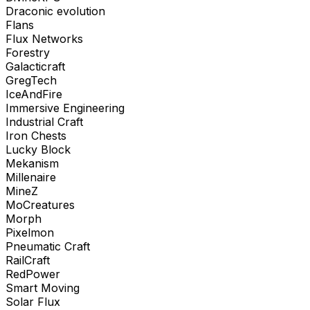
Draconic evolution
Flans
Flux Networks
Forestry
Galacticraft
GregTech
IceAndFire
Immersive Engineering
Industrial Craft
Iron Chests
Lucky Block
Mekanism
Millenaire
MineZ
MoCreatures
Morph
Pixelmon
Pneumatic Craft
RailCraft
RedPower
Smart Moving
Solar Flux